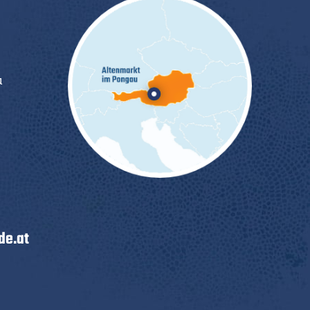
u
e.at