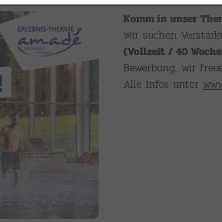
Komm in unser Ther
Wir suchen Verstär
(Vollzeit / 40 Woch
Bewerbung, wir freu
Alle Infos unter
www