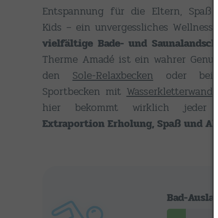
Entspannung für die Eltern, Spaß
Kids – ein unvergessliches Wellness-E
vielfältige Bade- und Saunalandsch
Therme Amadé ist ein wahrer Genus
den
Sole-Relaxbecken
oder bei
Sportbecken mit
Wasserkletterwand
hier bekommt wirklich jeder d
Extraportion Erholung, Spaß und A
Bad-Ausla