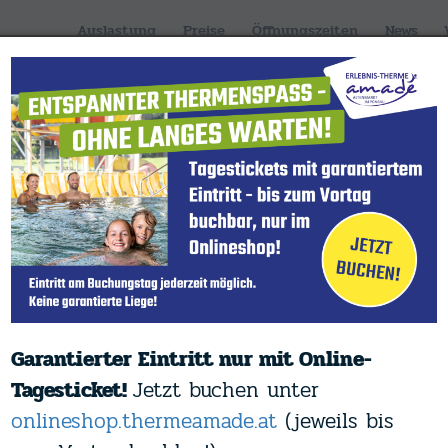
Auslastung
Preise
Öffnungszeiten
News
BAD & SAUNA
ANGEBOTE
ebnis-Therme A
markt im Pongau,
Garantierter Eintritt nur mit Online-
Tagesticket!
Jetzt buchen unter
 ganze Familie inmitten der Sa
onlineshop.thermeamade.at
(jeweils bis