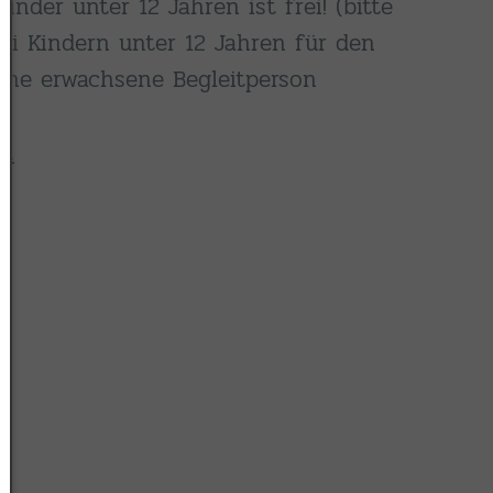
 Kinder unter 12 Jahren ist frei! (bitte
bei Kindern unter 12 Jahren für den
eine erwachsene Begleitperson
s…