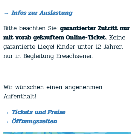
→ Infos zur Auslastung
lastung
18 °C
Bitte beachten Sie:
garantierter Zutritt nur
Tagesh
mit vorab gekauftem Online-Ticket.
Keine
garantierte Liege! Kinder unter 12 Jahren
nur in Begleitung Erwachsener.
Thermen-Kinderfest 
Wir wünschen einen angenehmen
Aufenthalt!
Freitag, 7. August 20
Mit
Wasserspiele-Ac
→ Tickets und Preise
coolen Spielen, Liv
→ Öffnungszeiten
Bosna, Grillhendl)!