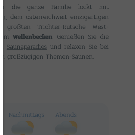
für die ganze Familie lockt mit
en
, dem österreichweit einzigartigen
er größten Trichter-Rutsche West-
 dem
Wellenbecken
. Genießen Sie die
em
Saunaparadies
und relaxen Sie bei
den großzügigen Themen-Saunen.
s
Nachmittags
Abends