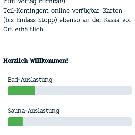
zum Vortag buchbar!)
 und Action für die
Das Erlebnisbad 
Teil-Kontingent online verfügbar. Karten
rlebnis für alle! Die
spannenden Rutsch
(bis Einlass-Stopp) ebenso an der Kassa vor
aft
in der Erlebnis-
Einzel-Looping, d
Ort erhältlich.
s: Ob beim Baden in
Österreichs sowie
m Schwimmen im
Aufgüsse in unser
und
Sprunganlage
–
den Duftreisen in 
Herzlich Willkommen!
ie wohlverdiente
benteuer
.
Bad-Auslastung
Sauna-Auslastung
Vormittag
stung