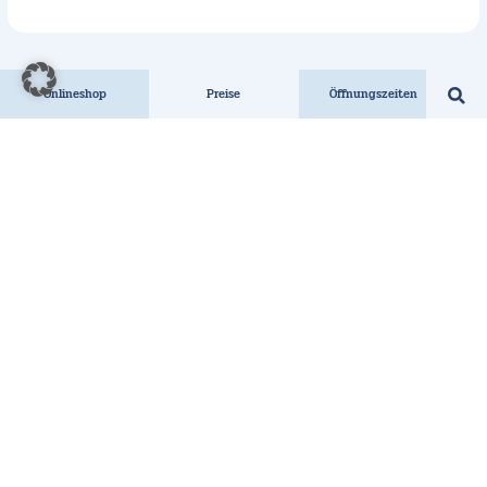
Onlineshop
Preise
Öffnungszeiten
Erlebnis-Therme Amadé
Badbetriebsführungs GmbH
Thermenplatz 1
A-5541 Altenmarkt im Pongau
+43 6452 20 888