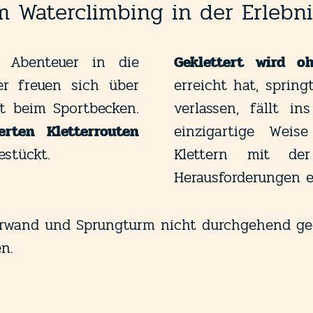
m Waterclimbing in der Erleb
Abenteuer in die
Geklettert wird o
er freuen sich über
erreicht hat, sprin
kt beim Sportbecken.
verlassen, fällt in
erten Kletterrouten
einzigartige Weis
stückt.
Klettern mit de
Herausforderungen e
terwand und Sprungturm nicht durchgehend ge
n.