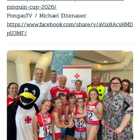
pinguin-cup-2026/
PongauTV / Michael Ettenauer:
https://www.facebook.com/share/v/aVix8AcsHMD
pU3MF/
Previous
Next