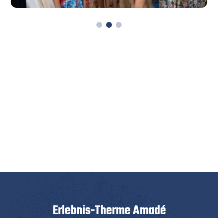
Erlebnis-Therme Amadé
Badbetriebsführungs GmbH
Thermenplatz 1
A-5541 Altenmarkt im Pongau