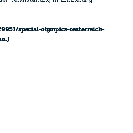
329951/special-olympics-oesterreich-
n.)