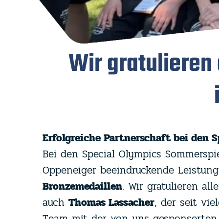
Wir gratulier
Erfolgreiche Partnerschaft bei den 
Bei den Special Olympics Sommersp
Oppeneiger beeindruckende Leistung
Bronzemedaillen
. Wir gratulieren al
auch
Thomas Lassacher
, der seit vi
Team mit der von uns gesponserten A